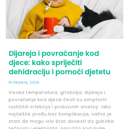
Dijareja i povraćanje kod
djece: kako spriječiti
dehidraciju i pomoći djetetu
14 Oktobra, 2025
Visoka temperatura, grlobolja, dijareja i
povraćanje kod djece česti su simptomi
različitih infekcija i probavnih smetnji. Iako
najčešće prođu bez komplikacija, važno je
znati da mogu vrlo brzo dovesti do gubitka
tečnosti i elektrolita, naročito kod male