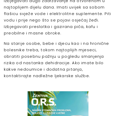
Izbjegavati dugo zadržavanje na otvorenom u
najtoplijem dijelu dana. Imati uvijek sa sobom
flašicu svježe vode i elektrolitne suplemente. Piti
vodu i prije nego što se pojavi osjećaj žeđi.
Izbjegavati preslatka i gazirana pića, kafu i
preobilne i masne obroke.
Na starije osobe, bebe i djecu kao i na hronične
bolesnike treba, tokom najtoplijih mjeseci,
obratiti posebnu pažnju u pogledu smanjenja
rizika od nastanka dehidracije. Ako imate bilo
kakve nedoumice i dodatna pitanja,
kontaktirajte nadležne ljekarske službe.