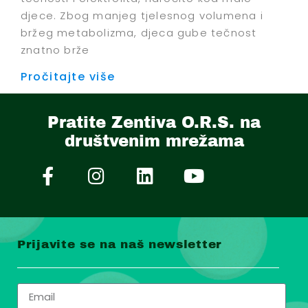
djece. Zbog manjeg tjelesnog volumena i
bržeg metabolizma, djeca gube tečnost
znatno brže
Pročitajte više
Pratite Zentiva O.R.S. na
društvenim mrežama
Prijavite se na naš newsletter