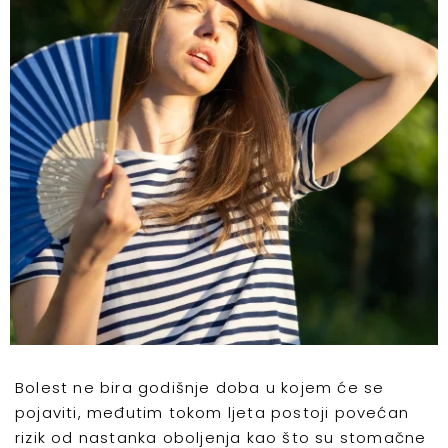
Bolest ne bira godišnje doba u kojem će se
pojaviti, međutim tokom ljeta postoji povećan
rizik od nastanka oboljenja kao što su stomačne